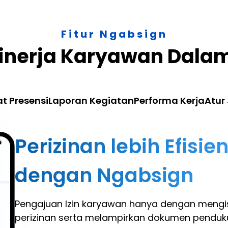
Fitur Ngabsign
nerja Karyawan Dalam 
t Presensi
Laporan Kegiatan
Performa Kerja
Atur
Perizinan lebih Efisie
dengan Ngabsign
Pengajuan Izin karyawan hanya dengan mengi
perizinan serta melampirkan dokumen pendu