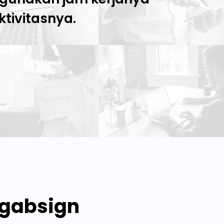
tivitasnya.
Ngabsign