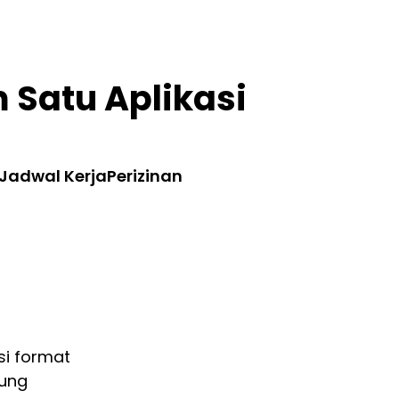
Satu Aplikasi
 Jadwal Kerja
Perizinan
n
si format
kung