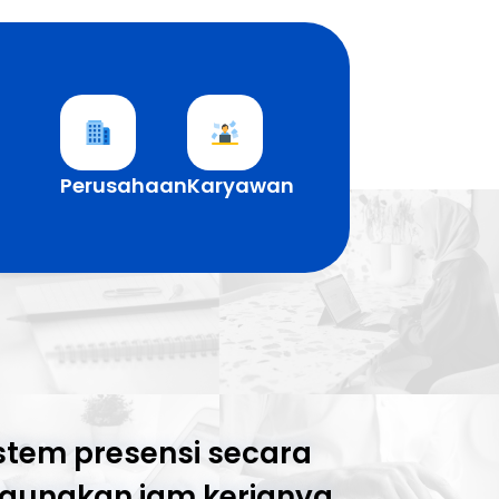
Perusahaan
Karyawan
tem presensi secara
gunakan jam kerjanya