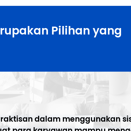
rupakan Pilihan yang
aktisan dalam menggunakan sis
mbuat para karyawan mampu meng